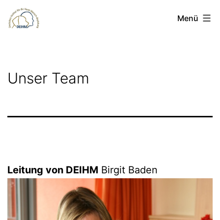
Zum
deihm.de
Menü
Inhalt
springen
Unser Team
Leitung von DEIHM
Birgit Baden