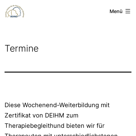
Zum
deihm.de
Menü
Inhalt
springen
Termine
Diese Wochenend-Weiterbildung mit
Zertifikat von DEIHM zum
Therapiebegleithund bieten wir für
Therapeuten mit unterschiedlichstenen