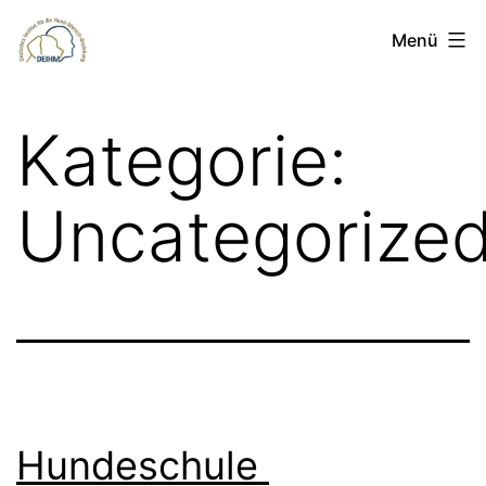
Zum
deihm.de
Menü
Inhalt
springen
Kategorie:
Uncategorize
Hundeschule